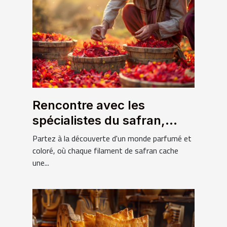
Rencontre avec les
spécialistes du safran,
l'épice la plus chère du
Partez à la découverte d'un monde parfumé et
monde
coloré, où chaque filament de safran cache
une...