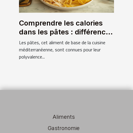
Comprendre les calories
dans les pâtes : différences
entre pâtes crues et cuites
Les pâtes, cet aliment de base de la cuisine
méditerranéenne, sont connues pour leur
polyvalence...
Aliments
Gastronomie